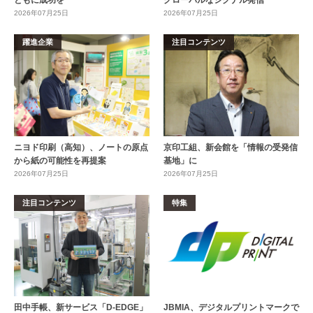
ともに成功を
グローバルなシグナル発信
2026年07月25日
2026年07月25日
躍進企業
注目コンテンツ
ニヨド印刷（高知）、ノートの原点
京印工組、新会館を「情報の受発信
から紙の可能性を再提案
基地」に
2026年07月25日
2026年07月25日
注目コンテンツ
特集
田中手帳、新サービス「D-EDGE」
JBMIA、デジタルプリントマークで