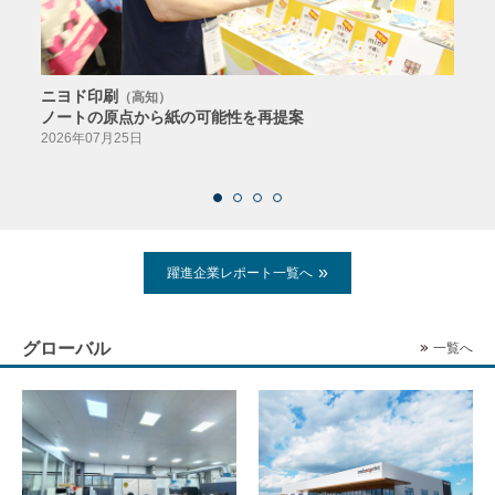
ニヨド印刷
サン
（高知）
ノートの原点から紙の可能性を再提案
特色か
導入
2026年07月25日
2026
躍進企業レポート一覧へ
グローバル
一覧へ