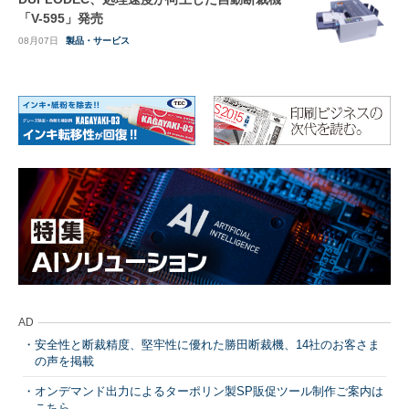
「V-595」発売
08月07日
製品・サービス
AD
安全性と断裁精度、堅牢性に優れた勝田断裁機、14社のお客さま
の声を掲載
オンデマンド出力によるターポリン製SP販促ツール制作ご案内は
こちら