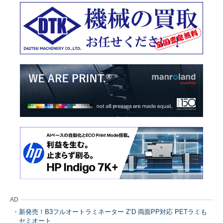
AD
新発売！B3フルオートラミネーター Z’D 両面PP対応 PETラミも
セミオート