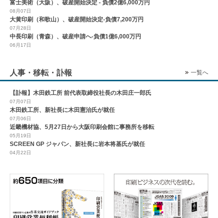
富士美術（大阪）、破産開始決定 - 負債2億6,000万円
08月07日
大黄印刷（和歌山）、破産開始決定-負債7,200万円
07月28日
中長印刷（青森）、破産申請へ-負債1億6,000万円
06月17日
人事・移転・訃報
一覧へ
【訃報】木田鉄工所 前代表取締役社長の木田庄一郎氏
07月07日
木田鉄工所、新社長に木田憲治氏が就任
07月06日
近畿機材協、5月27日から大阪印刷会館に事務所を移転
05月19日
SCREEN GP ジャパン、新社長に岩本将基氏が就任
04月22日