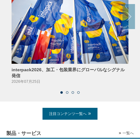
interpack2026、加工・包装業界にグローバルなシグナル
京印
発信
2026
2026年07月25日
注目コンテンツ一覧へ
製品・サービス
一覧へ