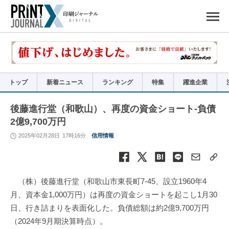
ペ
ー
ジ
の
先
頭
で
す
コ
ン
テ
ン
ツ
エ
リ
ア
トップ
新着ニュース
ランキング
特集
躍進企業
へ
ナ
ビ
ゲ
ー
後藤進行堂（和歌山）、再度の資金ショート-負債
シ
ョ
2億9,700万円
ン
へ
2025年02月28日
17時16分
信用情報
（株）後藤進行堂（和歌山市東長町7-45、設立1960年4
月、資本金1,000万円）は再度の資金ショートを起こし1月30
日、行き詰まりを表面化した。負債総額は約2億9,700万円
（2024年9月期決算時点）。