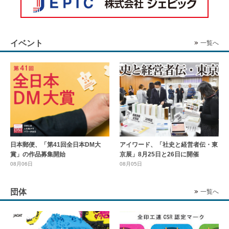
イベント
一覧へ
日本郵便、「第41回全日本DM大
アイワード、「社史と経営者伝・東
賞」の作品募集開始
京展」8月25日と26日に開催
08月06日
08月05日
団体
一覧へ