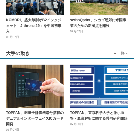
KOMORI、盛大印刷がB2インクジ
swissQprint、シカゴ近郊に⽶国事
ェット「J-throne 29」を中国初導
業のための新拠点を開設
入
07月07日
08月07日
大手の動き
一覧へ
TOPPAN、耐量子計算機暗号搭載の
TOPPAN、東京科学大学と微小血
デュアルインターフェイスICカード
管・血流解析に関する共同研究開始
開発
07月30日
08月07日