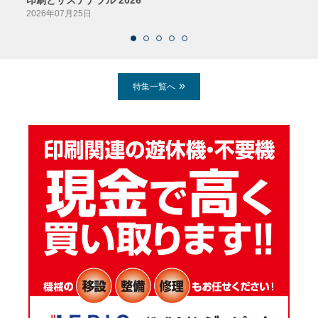
印刷とサステナブル 2026
パッ
2026年07月25日
2026
特集一覧へ