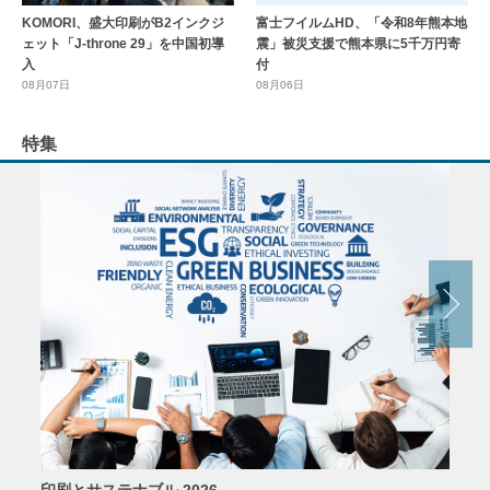
KOMORI、盛大印刷がB2インクジ
富士フイルムHD、「令和8年熊本地
ェット「J-throne 29」を中国初導
震」被災支援で熊本県に5千万円寄
入
付
08月07日
08月06日
特集