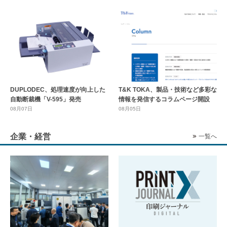
DUPLODEC、処理速度が向上した
T&K TOKA、製品・技術など多彩な
自動断裁機「V-595」発売
情報を発信するコラムページ開設
08月07日
08月05日
企業・経営
一覧へ