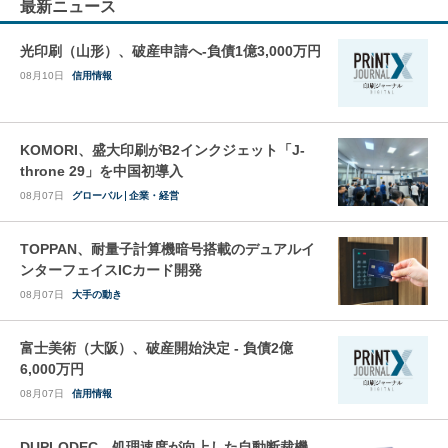
最新ニュース
光印刷（山形）、破産申請へ-負債1億3,000万円
08月10日
信用情報
KOMORI、盛大印刷がB2インクジェット「J-
throne 29」を中国初導入
08月07日
グローバル
企業・経営
TOPPAN、耐量子計算機暗号搭載のデュアルイ
ンターフェイスICカード開発
08月07日
大手の動き
富士美術（大阪）、破産開始決定 - 負債2億
6,000万円
08月07日
信用情報
DUPLODEC、処理速度が向上した自動断裁機