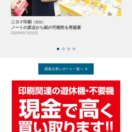
ニヨド印刷
サン
（高知）
ノートの原点から紙の可能性を再提案
特色か
導入
2026年07月25日
2026
躍進企業レポート一覧へ