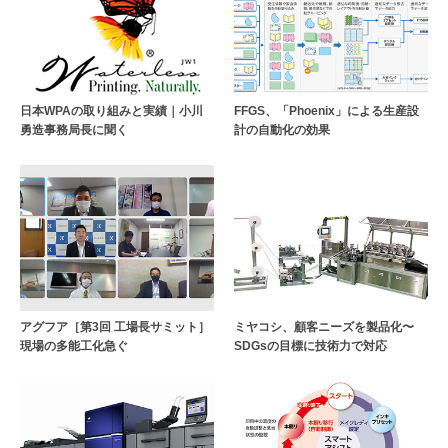
日本WPAの取り組みと実績｜小川
FFGS、「Phoenix」による生産設
勇造事務局長に聞く
計の自動化の効果
アグフア［第3回 工場長サミット］
ミヤコシ、顧客ニーズを製品化〜
現場の多能工化急ぐ
SDGsの目標に技術力で対応