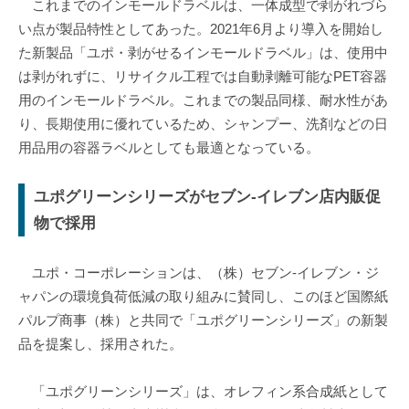
これまでのインモールドラベルは、一体成型で剥がれづら
い点が製品特性としてあった。2021年6月より導入を開始し
た新製品「ユポ・剥がせるインモールドラベル」は、使用中
は剥がれずに、リサイクル工程では自動剥離可能なPET容器
用のインモールドラベル。これまでの製品同様、耐水性があ
り、長期使用に優れているため、シャンプー、洗剤などの日
用品用の容器ラベルとしても最適となっている。
ユポグリーンシリーズがセブン-イレブン店内販促
物で採用
ユポ・コーポレーションは、（株）セブン-イレブン・ジ
ャパンの環境負荷低減の取り組みに賛同し、このほど国際紙
パルプ商事（株）と共同で「ユポグリーンシリーズ」の新製
品を提案し、採用された。
「ユポグリーンシリーズ」は、オレフィン系合成紙として