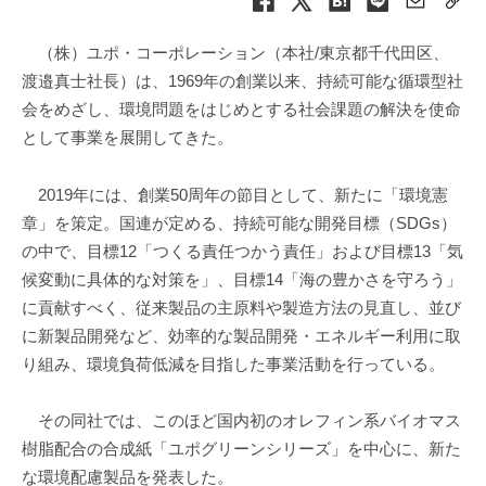
（株）ユポ・コーポレーション（本社/東京都千代田区、
渡邉真士社長）は、1969年の創業以来、持続可能な循環型社
会をめざし、環境問題をはじめとする社会課題の解決を使命
として事業を展開してきた。
2019年には、創業50周年の節目として、新たに「環境憲
章」を策定。国連が定める、持続可能な開発目標（SDGs）
の中で、目標12「つくる責任つかう責任」および目標13「気
候変動に具体的な対策を」、目標14「海の豊かさを守ろう」
に貢献すべく、従来製品の主原料や製造方法の見直し、並び
に新製品開発など、効率的な製品開発・エネルギー利用に取
り組み、環境負荷低減を目指した事業活動を行っている。
その同社では、このほど国内初のオレフィン系バイオマス
樹脂配合の合成紙「ユポグリーンシリーズ」を中心に、新た
な環境配慮製品を発表した。