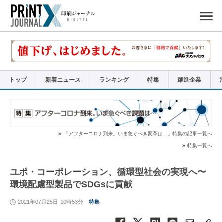
ペ
ー
ジ
の
先
頭
で
す
コ
ン
テ
ン
ツ
エ
リ
ア
トップ
新着ニュース
ランキング
特集
躍進企業
へ
ナ
ビ
ゲ
ー
シ
ョ
ン
へ
「アフターコロナ到来。いま急ぐべき変革は…」特集の記事一覧へ
特集一覧へ
ユポ・コーポレーション、循環型社会の実現へ〜
環境配慮型製品でSDGsに貢献
2021年07月25日
10時53分
特集