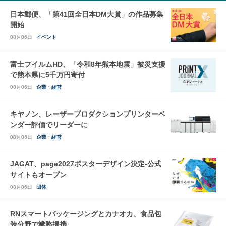
日本郵便、「第41回全日本DM大賞」の作品募集
開始
08月06日
イベント
富士フイルムHD、「令和8年熊本地震」被災支援
で熊本県に5千万円寄付
08月06日
企業・経営
キヤノン、レーザープロダクションプリンターベ
ンダー評価でリーダーに
08月06日
企業・経営
JAGAT、page2027ポスターデザイン決定-公式
サイトもオープン
08月06日
団体
RNスマートパッケージングとカナオカ、食品包
装分野で業務提携