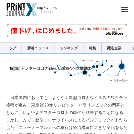
ペ
ー
ジ
の
先
頭
で
す
コ
ン
テ
ン
ツ
エ
リ
ア
トップ
新着ニュース
ランキング
特集
躍進企業
へ
ナ
ビ
ゲ
ー
シ
ョ
ン
へ
特集一覧へ
日本国内においても、ようやく新型コロナウイルスのワクチン
接種が進み、東京2020オリンピック・パラリンピックの閉幕と
ともに、いよいよアフターコロナの時代が到来することになる。
しかし一方で、新型コロナウイルスによるパンデミックがもたら
した「ニューノーマル」への移行は経済構造に大きな変化をもた