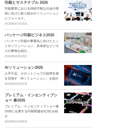
印刷とサステナブル 2026
印刷業界における持続可能な社会の実
現に向けた取り組みやソリューション
にフォーカス。
2026年07月25日
パッケージ印刷ビジネス2026
パッケージ印刷の事業化に向けたヒン
トやソリューション、具体的なビジネ
スの事例を紹介。
2026年06月15日
AIソリューション2026
人手不足、小ロットジョブの効率生産
を目指す「AIソリューション」を紹介
2026年04月25日
プレミアム・インセンティブシ
ョー 春2026
プレミアム・インセンティブショー春
2026に出展する印刷関連会社3社を紹
介
2026年04月05日