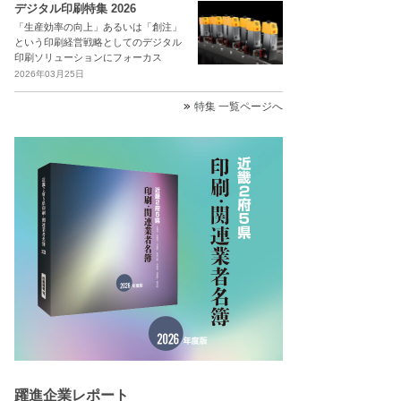
デジタル印刷特集 2026
「生産効率の向上」あるいは「創注」
という印刷経営戦略としてのデジタル
印刷ソリューションにフォーカス
2026年03月25日
特集 一覧ページへ
躍進企業レポート