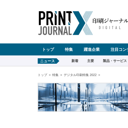
ペ
ー
ジ
の
先
頭
で
す
コ
ン
テ
ン
ツ
エ
リ
ア
へ
トップ
特集
躍進企業
注目コン
ナ
ビ
ゲ
ー
ニュース
新着
主要
製品・サービス
シ
ョ
ン
へ
トップ
特集
デジタル印刷特集 2022