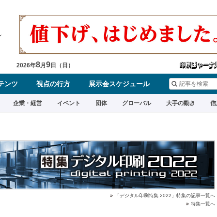
8
9
2026
年
月
日（
日
）
テンツ
視点の行方
展示会スケジュール
企業・経営
イベント
団体
グローバル
大手の動き
信
「デジタル印刷特集 2022」特集の記事一覧へ
特集一覧へ