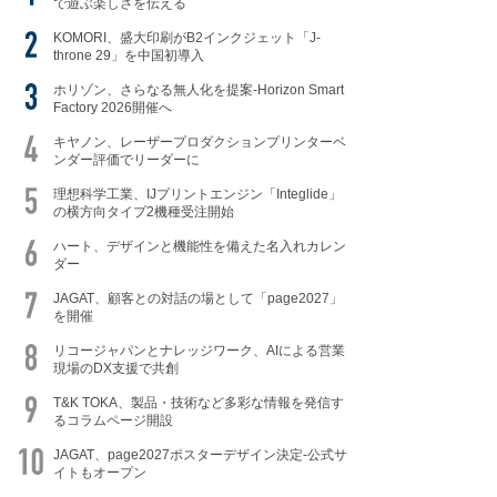
で遊ぶ楽しさを伝える
KOMORI、盛大印刷がB2インクジェット「J-
throne 29」を中国初導入
ホリゾン、さらなる無人化を提案-Horizon Smart
Factory 2026開催へ
キヤノン、レーザープロダクションプリンターベ
ンダー評価でリーダーに
理想科学工業、IJプリントエンジン「Integlide」
の横方向タイプ2機種受注開始
ハート、デザインと機能性を備えた名入れカレン
ダー
JAGAT、顧客との対話の場として「page2027」
を開催
リコージャパンとナレッジワーク、AIによる営業
現場のDX支援で共創
T&K TOKA、製品・技術など多彩な情報を発信す
るコラムページ開設
JAGAT、page2027ポスターデザイン決定-公式サ
イトもオープン