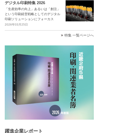
デジタル印刷特集 2026
「生産効率の向上」あるいは「創注」
という印刷経営戦略としてのデジタル
印刷ソリューションにフォーカス
2026年03月25日
特集 一覧ページへ
躍進企業レポート