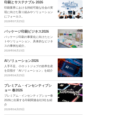
印刷とサステナブル 2026
印刷業界における持続可能な社会の実
現に向けた取り組みやソリューション
にフォーカス。
2026年07月25日
パッケージ印刷ビジネス2026
パッケージ印刷の事業化に向けたヒン
トやソリューション、具体的なビジネ
スの事例を紹介。
2026年06月15日
AIソリューション2026
人手不足、小ロットジョブの効率生産
を目指す「AIソリューション」を紹介
2026年04月25日
プレミアム・インセンティブシ
ョー 春2026
プレミアム・インセンティブショー春
2026に出展する印刷関連会社3社を紹
介
2026年04月05日