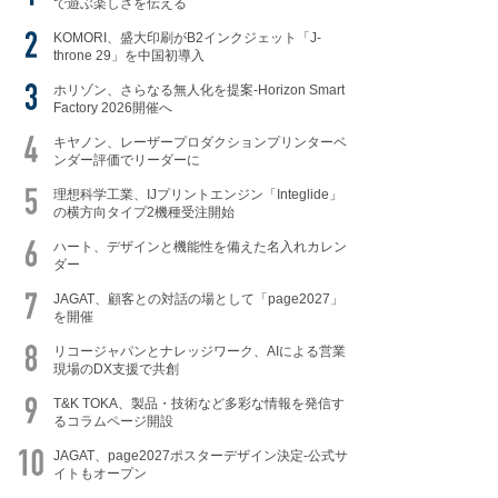
で遊ぶ楽しさを伝える
KOMORI、盛大印刷がB2インクジェット「J-
throne 29」を中国初導入
ホリゾン、さらなる無人化を提案-Horizon Smart
Factory 2026開催へ
キヤノン、レーザープロダクションプリンターベ
ンダー評価でリーダーに
理想科学工業、IJプリントエンジン「Integlide」
の横方向タイプ2機種受注開始
ハート、デザインと機能性を備えた名入れカレン
ダー
JAGAT、顧客との対話の場として「page2027」
を開催
リコージャパンとナレッジワーク、AIによる営業
現場のDX支援で共創
T&K TOKA、製品・技術など多彩な情報を発信す
るコラムページ開設
JAGAT、page2027ポスターデザイン決定-公式サ
イトもオープン