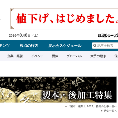
8
8
2026
年
月
日（
土
）
テンツ
視点の行方
展示会スケジュール
企業・経営
イベント
団体
グローバル
大手の動き
信
「製本・後加工 2022」特集の記事一覧へ
特集一覧へ