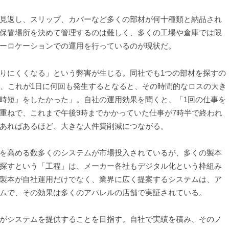
見返し、スリップ、カバーなど多くの部材が何十種類と納品され
保管場所を決めて管理するのは難しく、多くの工場や倉庫では限
ーロケーションでの運用を行っているのが現状だ。
りにくくなる」という弊害が生じる。同社でも1つの部材を探すの
で、これが1日に何回も発生するとなると、その時間的なロスの大き
時短』をしたかった」。自社の運用効果を聞くと、「1回の仕事を
重ねで、これまで午後9時までかかっていた仕事が7時半で終われ
あればあるほど、大きな人件費削減につながる。
を高める数多くのシステムが市場投入されているが、多くの製本
探すという「工程」は、メーカー各社もデジタル化という枠組み
製本が自社運用だけでなく、業界に広く提案するシステムは、ア
ムで、その効果は多くのアパレルの店舗で実証されている。
がシステムを提供することを目指す。自社で実績を積み、そのノ