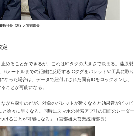
藤原社長（左）と宮部部長
決定
き止めることができるが、これはICタグの大きさで決まる。藤原製
、6メートルまでの距離に反応するICタグをパレットや工具に取り
になった場合は、データで紐付けされた固有IDをロックオンし、
することが可能になる。
りながら探すのだが、対象のパレットが近くなると効果音がピッピ
ピ...と徐々に早くなる。同時にスマホの検索アプリの画面のレーダー
つけることが可能になる」（宮部雄大営業統括部長）