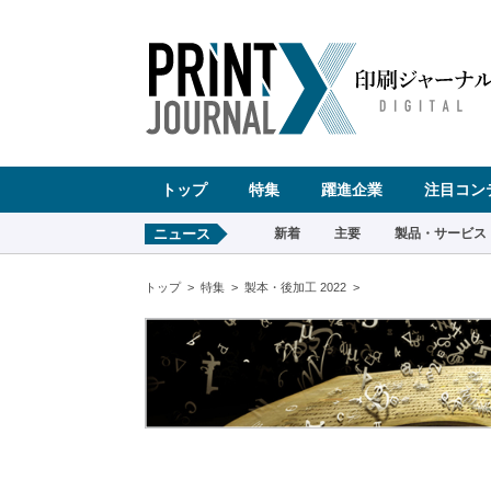
ペ
ー
ジ
の
先
頭
で
す
コ
ン
テ
ン
ツ
エ
リ
ア
へ
トップ
特集
躍進企業
注目コン
ナ
ビ
ゲ
ー
ニュース
新着
主要
製品・サービス
シ
ョ
ン
へ
トップ
特集
製本・後加工 2022