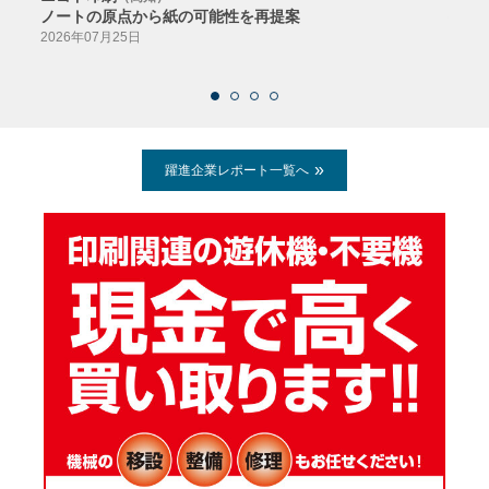
ノートの原点から紙の可能性を再提案
特色か
導入
2026年07月25日
2026
躍進企業レポート一覧へ