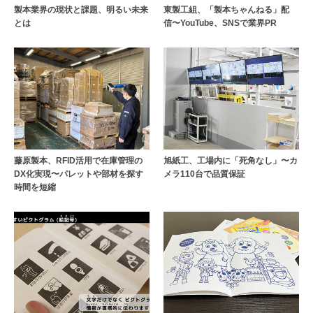
東製工組、「製本ちゃんねる」配
製本業界の現状と課題、明るい未来
信〜YouTube、SNSで業界PR
とは
旭紙工、工場内に「死角なし」〜カ
藤原製本、RFID活用で在庫管理の
メラ110台で品質保証
DX化実現〜パレットや部材を探す
時間を短縮