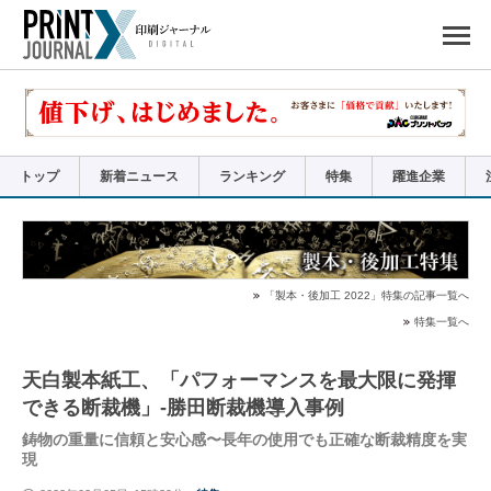
ペ
ー
ジ
の
先
頭
で
す
コ
ン
テ
ン
ツ
エ
リ
ア
トップ
新着ニュース
ランキング
特集
躍進企業
へ
ナ
ビ
ゲ
ー
シ
ョ
ン
へ
「製本・後加工 2022」特集の記事一覧へ
特集一覧へ
天白製本紙工、「パフォーマンスを最大限に発揮
できる断裁機」-勝田断裁機導入事例
鋳物の重量に信頼と安心感〜長年の使用でも正確な断裁精度を実
現