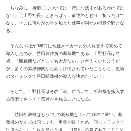
ちなみに、折加工については「特別な技術があるわけでは
ない」（上野社長）ときっぱり。前述のとおり、折りだけで
なく、そこに何らかの手を加えた仕事が同社の得意分野とな
る。
そんな同社が3年前に他社メーカーとの入れ替えで初めて
導入したのが、勝田製作所の断裁機である。上野社長は当
初、「断裁機などどこでも大差ない」と考えていたようだ
が、多くの業界仲間から高く評価されていたことから、更新
のタイミングで勝田断裁機の導入を決めたという。
そして、上野社長はその「差」について、断裁機を搬入す
る段階でさっそく気付かされることになる。
「勝田断裁機はもう1社の断裁機と比べて非常に重い。断
裁機のサイズは同じでも、重量が違うため、同じトラックで
は運べない。これを見たとき、『鋳物』の差であることに気