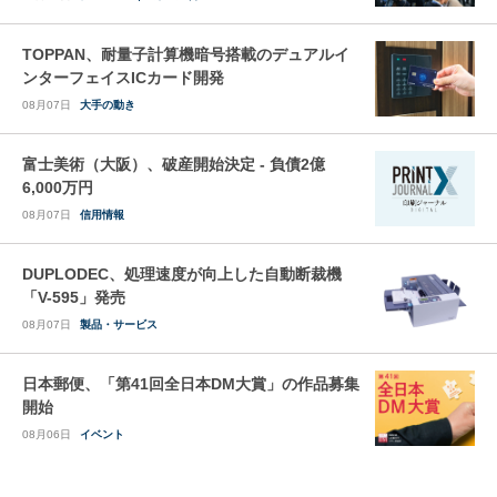
TOPPAN、耐量子計算機暗号搭載のデュアルイ
ンターフェイスICカード開発
08月07日
大手の動き
富士美術（大阪）、破産開始決定 - 負債2億
6,000万円
08月07日
信用情報
DUPLODEC、処理速度が向上した自動断裁機
「V-595」発売
08月07日
製品・サービス
日本郵便、「第41回全日本DM大賞」の作品募集
開始
08月06日
イベント