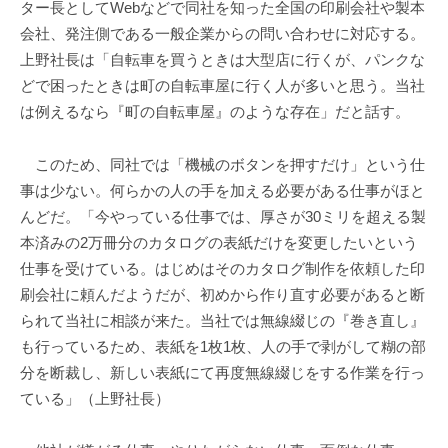
ター長としてWebなどで同社を知った全国の印刷会社や製本
会社、発注側である一般企業からの問い合わせに対応する。
上野社長は「自転車を買うときは大型店に行くが、パンクな
どで困ったときは町の自転車屋に行く人が多いと思う。当社
は例えるなら『町の自転車屋』のような存在」だと話す。
このため、同社では「機械のボタンを押すだけ」という仕
事は少ない。何らかの人の手を加える必要がある仕事がほと
んどだ。「今やっている仕事では、厚さが30ミリを超える製
本済みの2万冊分のカタログの表紙だけを変更したいという
仕事を受けている。はじめはそのカタログ制作を依頼した印
刷会社に頼んだようだが、初めから作り直す必要があると断
られて当社に相談が来た。当社では無線綴じの『巻き直し』
も行っているため、表紙を1枚1枚、人の手で剥がして糊の部
分を断裁し、新しい表紙にて再度無線綴じをする作業を行っ
ている」（上野社長）