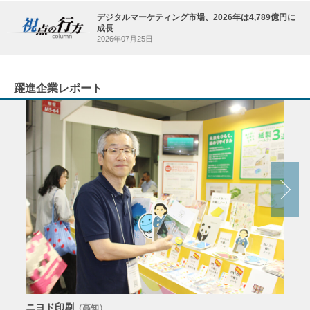
デジタルマーケティング市場、2026年は4,789億円に
成長
2026年07月25日
躍進企業レポート
ニヨド印刷
サン
（高知）