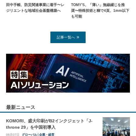
田中手帳、防災関連事業に着手〜レ
TOMY'S、「薄い」無線綴じを推
ジリエントな地域社会基盤構築へ
奨〜特殊技術と糊で4頁、1mm以下
も可能
記事一覧へ
最新ニュース
KOMORI、盛大印刷がB2インクジェット「J-
throne 29」を中国初導入
08月07日
グローバル
企業・経営