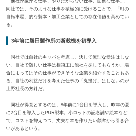
他社が嫌がる仕事、やりたがらない仕事、面倒な仕事...。
同社では、そのような仕事を積極的に受けることで、「町の
自転車屋」的な製本・加工企業としての存在価値を高めてい
る。
3年前に勝田製作所の断裁機を初導入
同社では自社のキャパを考慮し、決して無理な受注はしな
い。自社で難しい仕事は相談主に他社を探してもらうか、場
合によってはその仕事ができそうな企業を紹介することもあ
る。自社の利益だけを考えた仕事の「丸投げ」はしないのが
上野社長の方針だ。
同社が得意とするのは、8年前に1台目を導入し、昨年の夏
に2台目を導入したPUR製本。小ロットの記念誌や絵本など
で、コストを抑えつつ、丈夫な本を作りたい顧客から引き合
いがあるという。