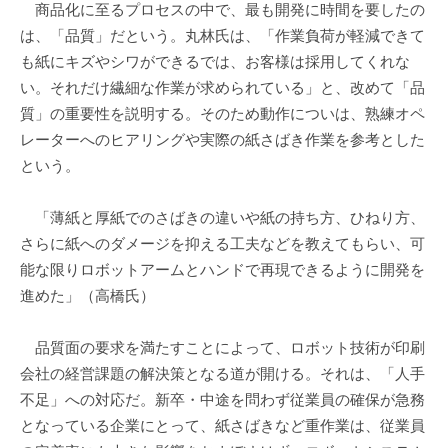
商品化に至るプロセスの中で、最も開発に時間を要したの
は、「品質」だという。丸林氏は、「作業負荷が軽減できて
も紙にキズやシワができるでは、お客様は採用してくれな
い。それだけ繊細な作業が求められている」と、改めて「品
質」の重要性を説明する。そのため動作についは、熟練オペ
レーターへのヒアリングや実際の紙さばき作業を参考とした
という。
「薄紙と厚紙でのさばきの違いや紙の持ち方、ひねり方、
さらに紙へのダメージを抑える工夫などを教えてもらい、可
能な限りロボットアームとハンドで再現できるように開発を
進めた」（高橋氏）
品質面の要求を満たすことによって、ロボット技術が印刷
会社の経営課題の解決策となる道が開ける。それは、「人手
不足」への対応だ。新卒・中途を問わず従業員の確保が急務
となっている企業にとって、紙さばきなど重作業は、従業員