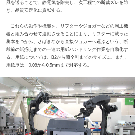
風を送ることで、静電気を除去し、次工程での断裁ズレを防
ぎ、品質安定化に貢献する。
これらの動作や機能を、リフターやジョガーなどの周辺機
器と組み合わせて連動させることにより、リフターに載った
刷本をつかみ、さばきながら直接ジョガーへ運ぶという、断
裁前の紙揃えまでの一連の用紙ハンドリング作業を自動化す
る。用紙については、B2から菊全判までのサイズに、また、
用紙厚は、0.08から0.5mmまで対応する。