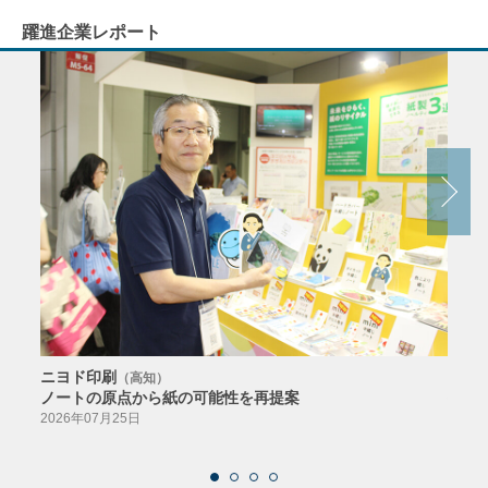
躍進企業レポート
ニヨド印刷
サン
（高知）
ノートの原点から紙の可能性を再提案
特色か
導入
2026年07月25日
2026