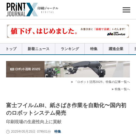
ペ
ー
ジ
の
先
頭
で
す
コ
ン
テ
ン
ツ
エ
リ
ア
トップ
新着ニュース
ランキング
特集
躍進企業
へ
ナ
ビ
ゲ
ー
シ
ョ
ン
へ
「ロボット活用2025」特集の記事一覧へ
特集一覧へ
富士フイルムBI、紙さばき作業を自動化〜国内初
のロボットシステム発売
印刷現場の生産性向上に貢献
2025年05月25日
07時01分
特集