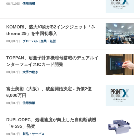
08月10日
信用情報
KOMORI、盛大印刷がB2インクジェット「J-
throne 29」を中国初導入
08月07日
グローバル
企業・経営
TOPPAN、耐量子計算機暗号搭載のデュアルイ
ンターフェイスICカード開発
08月07日
大手の動き
富士美術（大阪）、破産開始決定 - 負債2億
6,000万円
08月07日
信用情報
DUPLODEC、処理速度が向上した自動断裁機
「V-595」発売
08月07日
製品・サービス