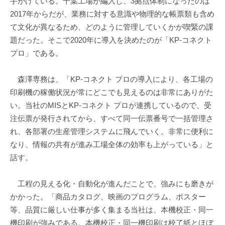
手がけている。千葉工場が編入し、3拠点体制になったのは
2017年からだが、業務に対する意識や物理的な帳票類も含め
て文化が異なるため、どのように管理していくかが喫緊の課
題だった。そこで2020年に導入を決めたのが「KP-コネクト
プロ」である。
森澤専務は、「KP-コネクト プロの導入により、各工場の
印刷機の稼働状況が常にどこでも見えるのは非常にありがた
い。当社のMISとKP-コネクト プロが連携しているので、受
注伝票が発行されてから、すべて同一伝票番号で一括管理さ
れ、各部署の生産管理システムに飛んでいく。非常に便利に
なり、情報の共有が進み工場全体の効率も上がっている」と
話す。
工程の見える化・自動化が進んだことで、強みにも磨きが
かかった。「商品カタログ、映画のプログラム、ポスター
等、品質に厳しい仕事が多く集まる当社は、本機校正・同一
機印刷が強みである。本機校正・同一機印刷は校了紙とほぼ