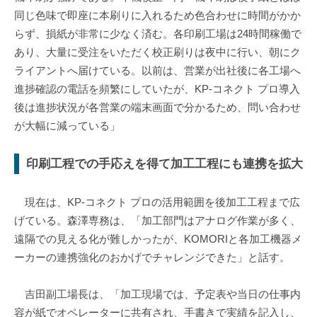
同じ色味で即座に本刷りに入れるため色合わせに時間がかか
らず、損紙が非常に少なく済む。各印刷工場は24時間稼働で
あり、大量に受注をいただく校正刷りは夜中に行い、朝にク
ライアントへ届けている。以前は、営業が出社後に各工場へ
進捗確認の電話を頻繁にしていたが、KP-コネクト プロ導入
後は進捗状況が各営業の端末画面で分かるため、問い合わせ
が大幅に減っている」
印刷工程での手応えを得て加工工程にも連携を拡大
現在は、KP-コネクト プロの活用範囲を後加工工程まで広
げている。森澤専務は、「加工部門はアナログ作業が多く、
遠隔での見える化が難しかったが、KOMORIと各加工機器メ
ーカーの連携強化のおかげでチャレンジできた」と話す。
吉田副工場長は、「加工現場では、予定表や当日の仕事内
容が紙でオペレーターに共有され、手書きで実績を記入し、