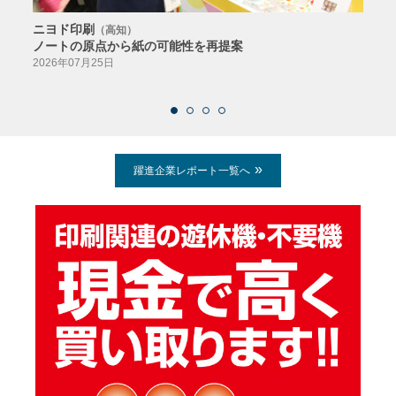
ニヨド印刷
サン
（高知）
ノートの原点から紙の可能性を再提案
特色か
導入
2026年07月25日
2026
躍進企業レポート一覧へ