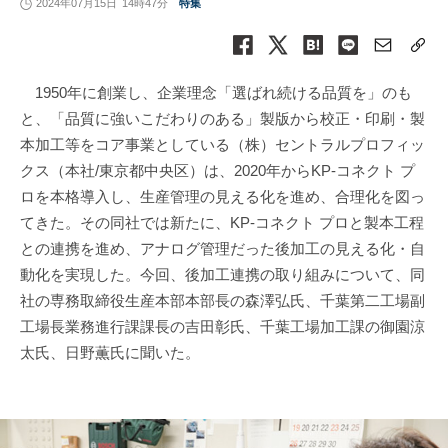
2024年07月15日
14時47分
特集
1950年に創業し、企業理念「選ばれ続ける品質を」のも
と、「品質に強いこだわりのある」製版から校正・印刷・製
本加工等をコア事業としている（株）セントラルプロフィッ
クス（本社/東京都中央区）は、2020年からKP-コネクト プ
ロを本格導入し、生産管理の見える化を進め、合理化を図っ
てきた。その同社では新たに、KP-コネクト プロと製本工程
との連携を進め、アナログ管理だった後加工の見える化・自
動化を実現した。今回、後加工連携の取り組みについて、同
社の専務取締役生産本部本部長の森澤弘氏、千葉第二工場副
工場長業務進行課課長の吉田彰氏、千葉工場加工課の御園涼
太氏、日野薫氏に聞いた。