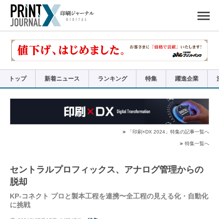
ペ
ー
ジ
の
先
頭
で
す
コ
ン
テ
ン
ツ
エ
リ
ア
トップ
新着ニュース
ランキング
特集
躍進企業
へ
ナ
ビ
ゲ
ー
シ
ョ
ン
へ
「印刷×DX 2024」特集の記事一覧へ
特集一覧へ
セントラルプロフィックス、アナログ管理からの
脱却
KP-コネクト プロと製本工程を連携〜全工程の見える化・自動化
に挑戦