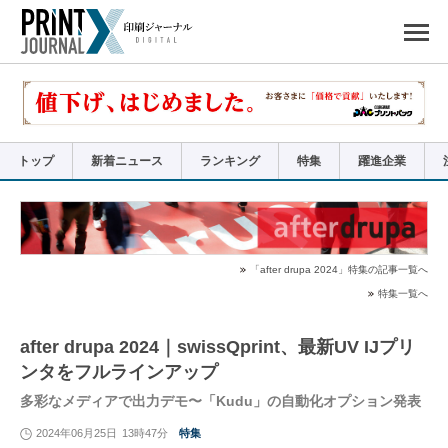
ペ
ー
ジ
の
先
頭
で
す
コ
ン
テ
ン
ツ
エ
リ
ア
トップ
新着ニュース
ランキング
特集
躍進企業
へ
ナ
ビ
ゲ
ー
シ
ョ
ン
へ
「after drupa 2024」特集の記事一覧へ
特集一覧へ
after drupa 2024｜swissQprint、最新UV IJプリ
ンタをフルラインアップ
多彩なメディアで出力デモ〜「Kudu」の自動化オプション発表
2024年06月25日
13時47分
特集