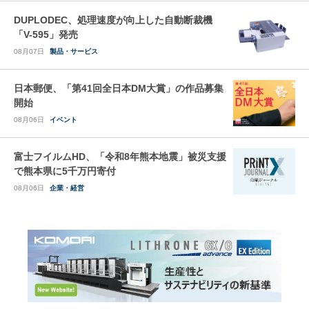
DUPLODEC、処理速度が向上した自動断裁機
「V-595」発売
08月07日
製品・サービス
日本郵便、「第41回全日本DM大賞」の作品募集
開始
08月06日
イベント
富士フイルムHD、「令和8年熊本地震」被災支援
で熊本県に5千万円寄付
08月06日
企業・経営