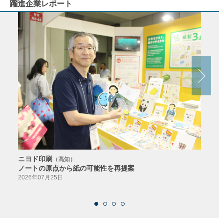
躍進企業レポート
ニヨド印刷
サン
（高知）
ノートの原点から紙の可能性を再提案
特色か
導入
2026年07月25日
2026