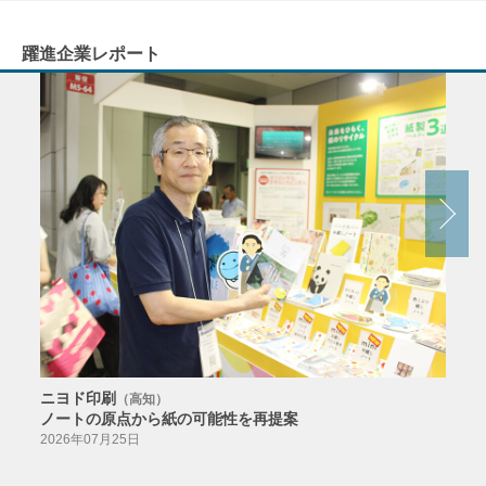
躍進企業レポート
ニヨド印刷
サン
（高知）
ノートの原点から紙の可能性を再提案
特色か
導入
2026年07月25日
2026