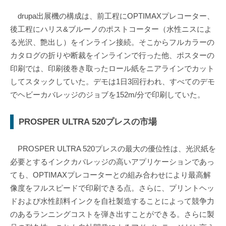
drupa出展機の構成は、前工程にOPTIMAXプレコーター、
後工程にハリス&ブルーノのポストコーター（水性ニスによ
る光沢、艶出し）をインライン接続。そこからフルカラーの
カタログの折りや断裁をインラインで行った他、ポスターの
印刷では、印刷後巻き取ったロール紙をニアラインでカット
してスタックしていた。デモは1日3回行われ、すべてのデモ
でヘビーカバレッジのジョブを152m/分で印刷していた。
PROSPER ULTRA 520プレスの市場
PROSPER ULTRA 520プレスの最大の優位性は、光沢紙を
必要とするインクカバレッジの高いアプリケーションであっ
ても、OPTIMAXプレコーターとの組み合わせにより最高解
像度をフルスピードで印刷できる点。さらに、プリントヘッ
ドおよび水性顔料インクを自社製造することによって競争力
のあるランニングコストを弾き出すことができる。さらに製