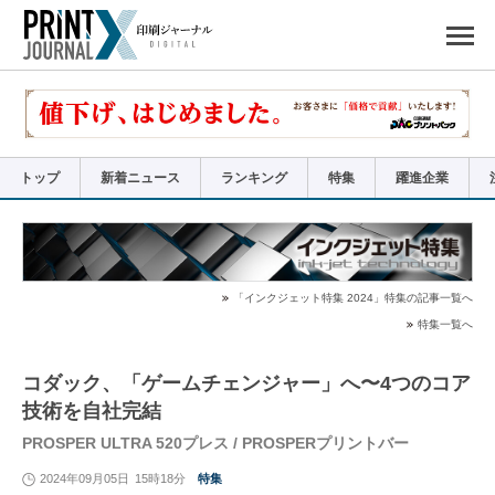
ペ
ー
ジ
の
先
頭
で
す
コ
ン
テ
ン
ツ
エ
リ
ア
トップ
新着ニュース
ランキング
特集
躍進企業
へ
ナ
ビ
ゲ
ー
シ
ョ
ン
へ
「インクジェット特集 2024」特集の記事一覧へ
特集一覧へ
コダック、「ゲームチェンジャー」へ〜4つのコア
技術を自社完結
PROSPER ULTRA 520プレス / PROSPERプリントバー
2024年09月05日
15時18分
特集