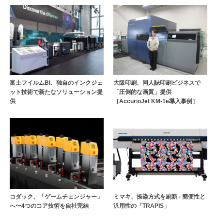
富士フイルムBI、独自のインクジェ
大阪印刷、同人誌印刷ビジネスで
ット技術で新たなソリューション提
「圧倒的な画質」提供
供
［AccurioJet KM-1e導入事例］
コダック、「ゲームチェンジャー」
ミマキ、捺染方式を刷新 - 簡便性と
へ〜4つのコア技術を自社完結
汎用性の「TRAPIS」