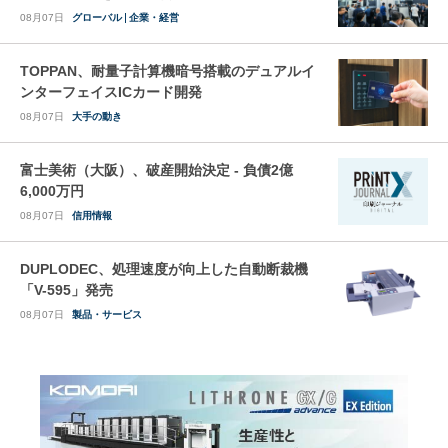
08月07日
グローバル
企業・経営
TOPPAN、耐量子計算機暗号搭載のデュアルイ
ンターフェイスICカード開発
08月07日
大手の動き
富士美術（大阪）、破産開始決定 - 負債2億
6,000万円
08月07日
信用情報
DUPLODEC、処理速度が向上した自動断裁機
「V-595」発売
08月07日
製品・サービス