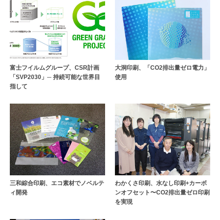
富士フイルムグループ、CSR計画
大洞印刷、「CO2排出量ゼロ電力」
「SVP2030」─ 持続可能な世界目
使用
指して
三和綜合印刷、エコ素材でノベルテ
わかくさ印刷、水なし印刷+カーボ
ィ開発
ンオフセット〜CO2排出量ゼロ印刷
を実現