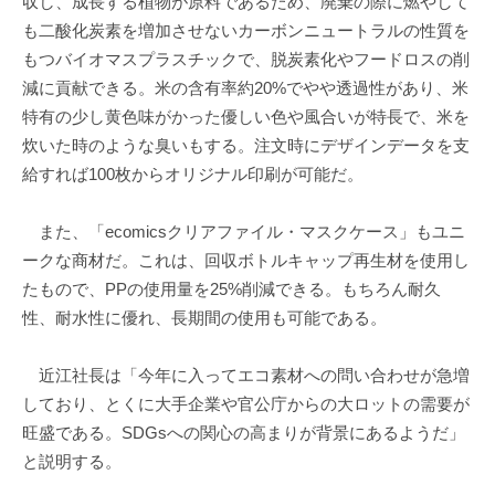
収し、成長する植物が原料であるため、廃棄の際に燃やして
も二酸化炭素を増加させないカーボンニュートラルの性質を
もつバイオマスプラスチックで、脱炭素化やフードロスの削
減に貢献できる。米の含有率約20%でやや透過性があり、米
特有の少し黄色味がかった優しい色や風合いが特長で、米を
炊いた時のような臭いもする。注文時にデザインデータを支
給すれば100枚からオリジナル印刷が可能だ。
また、「ecomicsクリアファイル・マスクケース」もユニ
ークな商材だ。これは、回収ボトルキャップ再生材を使用し
たもので、PPの使用量を25%削減できる。もちろん耐久
性、耐水性に優れ、長期間の使用も可能である。
近江社長は「今年に入ってエコ素材への問い合わせが急増
しており、とくに大手企業や官公庁からの大ロットの需要が
旺盛である。SDGsへの関心の高まりが背景にあるようだ」
と説明する。