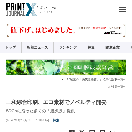
ペ
ー
ジ
の
先
頭
で
す
コ
ン
テ
ン
ツ
エ
リ
ア
トップ
新着ニュース
ランキング
特集
躍進企業
へ
ナ
ビ
ゲ
ー
シ
ョ
ン
へ
「印刷業の「脱炭素経営」」特集の記事一覧へ
特集一覧へ
三和綜合印刷、エコ素材でノベルティ開発
SDGsに沿った多くの「選択肢」提供
2021年12月05日
10時11分
特集