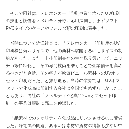
そこで同社は、テレホンカード印刷事業で培ったUV印刷
の技術と設備をノベルティ分野に応用展開し、まずソフト
PVCタイプのケースやフォルダ類の印刷に着手した。
当時について近江社長は、「テレホンカード印刷用のUV
印刷機は菊四サイズで、他の商材へ展開するにもサイズの制
約があった。また、中小印刷会社の生き残り策として、ニッ
チ市場に特化し、その専門技術を磨くことで企業価値を高め
るべきだと判断。その答えが軟質ビニール素材へのUVオフ
セット印刷だった」と振り返る。当時の業界では、UVオフ
セットで化成品に印刷する会社は全国でもめずらしかったこ
ともあり、同社の「ノベルティ×化成品×UVオフセット印
刷」の事業は順調に売上を伸ばした。
「紙素材でのクオリティを化成品にリンクさせるのに苦労
した。静電気の問題、あるいは素材や資材の情報も少ない中