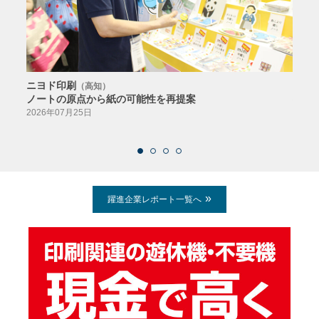
ニヨド印刷
サン
（高知）
ノートの原点から紙の可能性を再提案
特色か
導入
2026年07月25日
2026
躍進企業レポート一覧へ