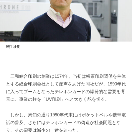
近江 社長
三和綜合印刷の創業は1974年。当初は帳票印刷関係を主体
とする総合印刷会社として産声をあげた同社だが、1990年代
に入ってブームとなったテレホンカードの爆発的な需要を背
景に、事業の柱を「UV印刷」へと大きく舵を切る。
しかし、周知の通り1990年代末にはポケットベルや携帯電
話の普及、さらにはテレホンカードの偽造が社会問題とな
り、その需要は減少の一途を辿った。