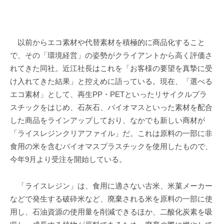
以前からエコ素材や代替素材を積極的に商品化すること
で、その「環境経営」の姿勢がクライアントから高く評価さ
れてきた同社。近江社長はこれを「お客様の要望を真摯に受
け入れてきた結果」と控えめに語っている。現在、「選べる
エコ素材」として、再生PP・PETといったリサイクルプラ
スチックをはじめ、石灰石、バイオマスといった素材を配合
した商品をラインアップしており、なかでも新しい商材が
「ライスレジンクリアファイル」だ。これは原料の一部に非
食用の米を含むバイオマスプラスチックを使用したもので、
今年9月より受注を開始している。
「ライスレジン」は、食用に適さない古米、米菓メーカー
などで発生する破砕米など、廃棄される米を原料の一部に使
用し、石油資源の使用量を削減できるほか、二酸化炭素を吸