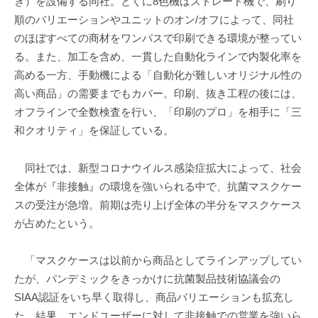
き）を設備する同社。とくに8色機はストレート機で、刷り
順のバリエーションやユニットのオン/オフによって、同社
のほぼすべての商材をワンパスで印刷できる環境が整ってい
る。また、加工を含め、一貫した自動化ラインで内製化率を
高める一方、手動機による「自動化が難しいオリジナル性の
高い商品」の需要までもカバー。印刷、抜き工程の後には、
オフラインで全数検査を行い、「印刷のプロ」を相手に「三
和クオリティ」を保証している。
同社では、新型コロナウイルス感染症拡大によって、社会
全体が『非接触』の環境を強いられる中で、抗菌マスクケー
スの受注が急増。前期は売り上げ全体の半分をマスクケース
が占めたという。
「マスクケースは以前から商品としてラインアップしてい
たが、パンデミックをきっかけに抗菌製品技術協議会の
SIAA認証をいち早く取得し、商品バリエーションも拡充し
た。結果、エンドユーザーに対して非接触での営業を強いら