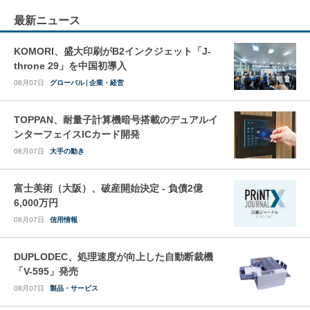
最新ニュース
KOMORI、盛大印刷がB2インクジェット「J-
throne 29」を中国初導入
08月07日
グローバル
企業・経営
TOPPAN、耐量子計算機暗号搭載のデュアルイ
ンターフェイスICカード開発
08月07日
大手の動き
富士美術（大阪）、破産開始決定 - 負債2億
6,000万円
08月07日
信用情報
DUPLODEC、処理速度が向上した自動断裁機
「V-595」発売
08月07日
製品・サービス