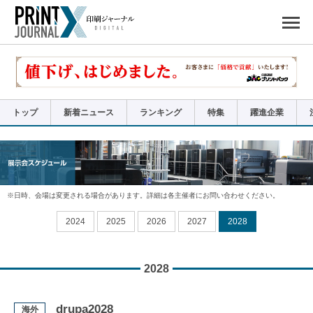
ペ
ー
ジ
の
先
頭
で
す
コ
ン
テ
ン
ツ
エ
リ
ア
トップ
新着ニュース
ランキング
特集
躍進企業
へ
ナ
ビ
ゲ
ー
シ
ョ
ン
へ
日時、会場は変更される場合があります。詳細は各主催者にお問い合わせください。
2024
2025
2026
2027
2028
2028
drupa2028
海外