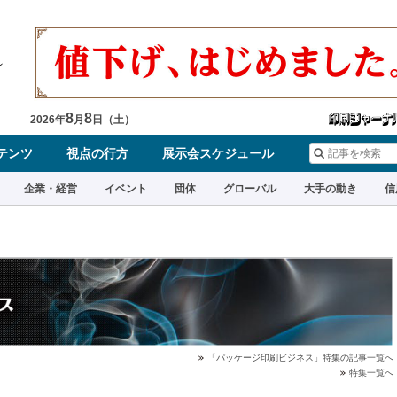
8
8
2026
年
月
日（
土
）
テンツ
視点の行方
展示会スケジュール
企業・経営
イベント
団体
グローバル
大手の動き
信
「パッケージ印刷ビジネス」特集の記事一覧へ
特集一覧へ