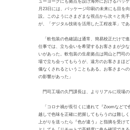
ューヨークにも拠点を設け海外におけるパッケー
月23日には、パッケージ印刷の未来にも目を
設。このようにさまざまな視点から次々と先手
が、「デジタル技術を活用した工程改革」であ
「軟包装の色確認は通常、簡易校正だけで進
仕事では、立ち会いを希望するお客さまが少な
いがあった。軟包装の生産拠点は岡山と門司の
場で立ち会ってもらうが、遠方のお客さまほど
儀なくされるということもある。お客さまへの
の影響があった」
門司工場の久門課長は、よりリアルに現場の
「コロナ禍が長引くに連れて『Zoomなどで
越しで色味を正確に把握してもらうのは難しく
上がりを送ったら『色が違う』と指摘を受けて
としても『リモートで高精度に色を確認できる