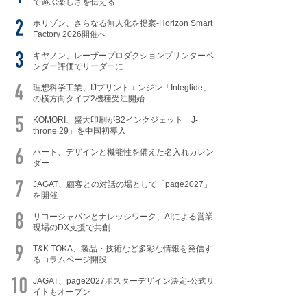
で遊ぶ楽しさを伝える
ホリゾン、さらなる無人化を提案-Horizon Smart
Factory 2026開催へ
キヤノン、レーザープロダクションプリンターベ
ンダー評価でリーダーに
理想科学工業、IJプリントエンジン「Integlide」
の横方向タイプ2機種受注開始
KOMORI、盛大印刷がB2インクジェット「J-
throne 29」を中国初導入
ハート、デザインと機能性を備えた名入れカレン
ダー
JAGAT、顧客との対話の場として「page2027」
を開催
リコージャパンとナレッジワーク、AIによる営業
現場のDX支援で共創
T&K TOKA、製品・技術など多彩な情報を発信す
るコラムページ開設
JAGAT、page2027ポスターデザイン決定-公式サ
イトもオープン