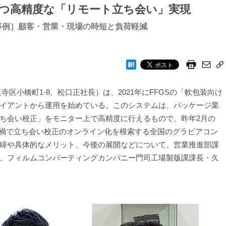
つ高精度な「リモート立ち会い」実現
事例］顧客・営業・現場の時短と負荷軽減
区小橋町1-8、松口正社長）は、2021年にFFGSの「軟包装向け
イアントから運用を始めている。このシステムは、パッケージ業
ち会い校正」をモニター上で高精度に行えるもので、昨年2月の
、コロナ禍で立ち会い校正のオンライン化を模索する全国のグラビアコン
緯や具体的なメリット、今後の展開などについて、営業推進部課
、フィルムコンバーティングカンパニー門司工場製版課課長・久