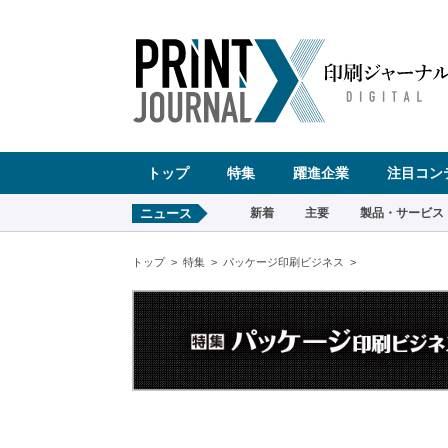
ペ
ー
ジ
の
先
頭
で
す
コ
ン
テ
ン
ツ
エ
リ
ア
へ
トップ
特集
躍進企業
注目コン
ナ
ビ
ゲ
ー
ニュース
新着
主要
製品・サービス
シ
ョ
ン
へ
トップ
特集
パッケージ印刷ビジネス