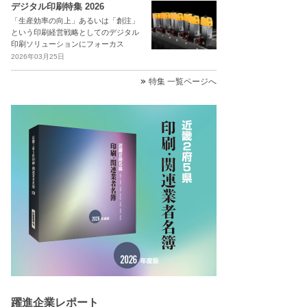
デジタル印刷特集 2026
「生産効率の向上」あるいは「創注」
という印刷経営戦略としてのデジタル
印刷ソリューションにフォーカス
2026年03月25日
特集 一覧ページへ
躍進企業レポート