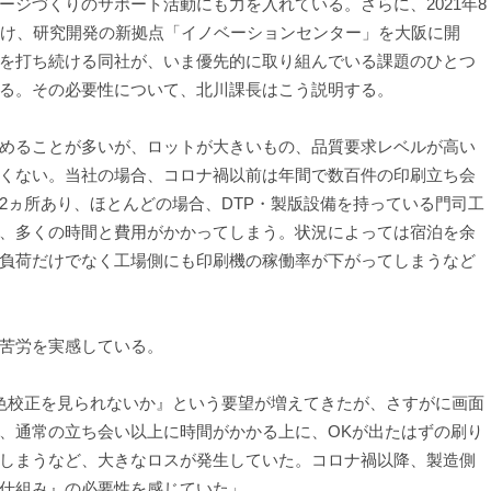
ジづくりのサポート活動にも力を入れている。さらに、2021年8
向け、研究開発の新拠点「イノベーションセンター」を大阪に開
を打ち続ける同社が、いま優先的に取り組んでいる課題のひとつ
る。その必要性について、北川課長はこう説明する。
めることが多いが、ロットが大きいもの、品質要求レベルが高い
くない。当社の場合、コロナ禍以前は年間で数百件の印刷立ち会
2ヵ所あり、ほとんどの場合、DTP・製版設備を持っている門司工
、多くの時間と費用がかかってしまう。状況によっては宿泊を余
負荷だけでなく工場側にも印刷機の稼働率が下がってしまうなど
苦労を実感している。
色校正を見られないか』という要望が増えてきたが、さすがに画面
、通常の立ち会い以上に時間がかかる上に、OKが出たはずの刷り
しまうなど、大きなロスが発生していた。コロナ禍以降、製造側
仕組み』の必要性を感じていた」