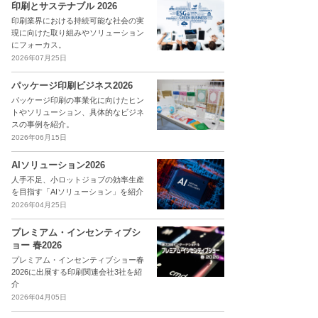
印刷とサステナブル 2026
印刷業界における持続可能な社会の実
現に向けた取り組みやソリューション
にフォーカス。
2026年07月25日
パッケージ印刷ビジネス2026
パッケージ印刷の事業化に向けたヒン
トやソリューション、具体的なビジネ
スの事例を紹介。
2026年06月15日
AIソリューション2026
人手不足、小ロットジョブの効率生産
を目指す「AIソリューション」を紹介
2026年04月25日
プレミアム・インセンティブシ
ョー 春2026
プレミアム・インセンティブショー春
2026に出展する印刷関連会社3社を紹
介
2026年04月05日