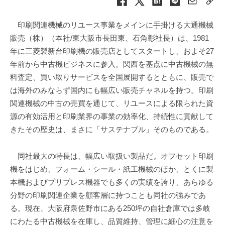
印刷関連機械のリユース事業をメインに手掛ける大通機械
販売（株）（本社/東大阪市長田東、石角彰社長）は、1981
年に三菱製新台印刷機の販売店としてスタートし、およそ27
年前から中古機ビジネスに参入。関西を基点に中古機械の無
料査定、買い取りサービスを全国展開するとともに、販売で
は海外のみならず国内にも幅広い販売チャネルを持つ。印刷
関連機械の中古の売買を通じて、リユースによる限られた資
源の有効活用と印刷業界の事業の効率化、持続性に貢献して
きたその歴史は、まさに「サステナブル」そのものである。
同社最大の特長は、幅広い取扱い製品だ。オフセット印刷
機をはじめ、フォーム・シール・紙工機械のほか、とくに製
本機およびプリプレス機器でも多くの実績を誇り、あらゆる
分野の印刷関連企業を顧客層に持つことも同社の強みであ
る。現在、大阪府泉佐野市にある250坪の自社倉庫では多岐
にわたる中古機械を在庫し、品質維持、管理に細心の注意を