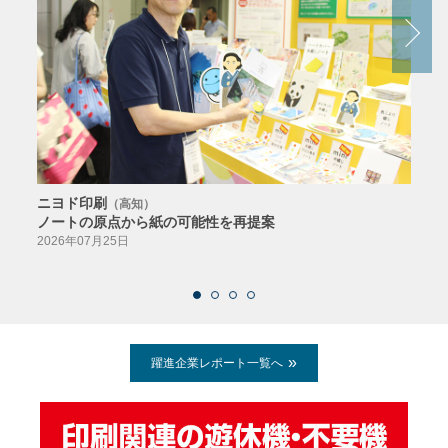
ニヨド印刷
サン
（高知）
ノートの原点から紙の可能性を再提案
特色か
導入
2026年07月25日
2026
躍進企業レポート一覧へ