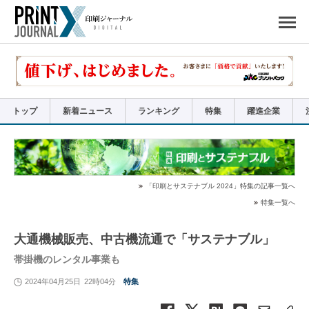
ペ
ー
ジ
の
先
頭
で
す
コ
ン
テ
ン
ツ
エ
リ
ア
トップ
新着ニュース
ランキング
特集
躍進企業
へ
ナ
ビ
ゲ
ー
シ
ョ
ン
へ
「印刷とサステナブル 2024」特集の記事一覧へ
特集一覧へ
大通機械販売、中古機流通で「サステナブル」
帯掛機のレンタル事業も
2024年04月25日
22時04分
特集