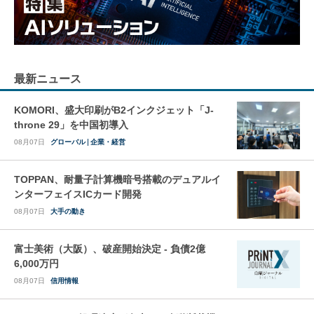
最新ニュース
KOMORI、盛大印刷がB2インクジェット「J-
throne 29」を中国初導入
08月07日
グローバル
企業・経営
TOPPAN、耐量子計算機暗号搭載のデュアルイ
ンターフェイスICカード開発
08月07日
大手の動き
富士美術（大阪）、破産開始決定 - 負債2億
6,000万円
08月07日
信用情報