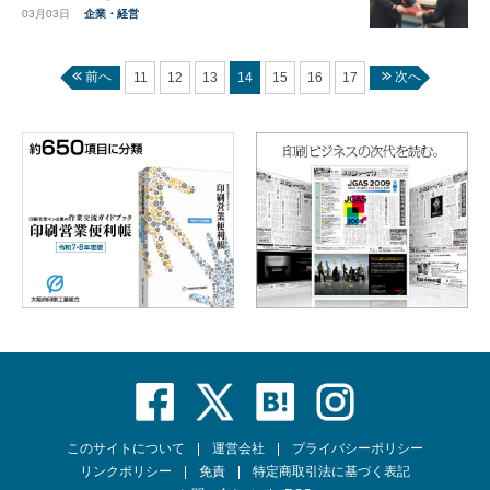
03月03日
企業・経営
前へ
次へ
11
12
13
14
15
16
17
このサイトについて
運営会社
プライバシーポリシー
リンクポリシー
免責
特定商取引法に基づく表記