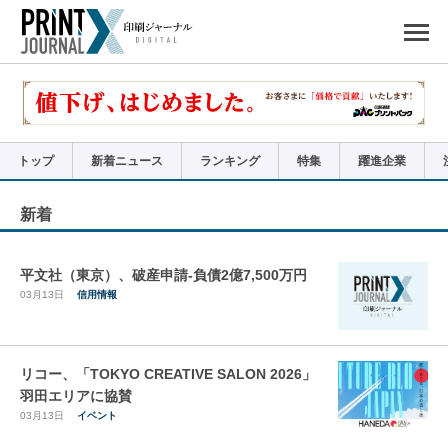
ペ
ー
ジ
の
先
頭
で
す
コ
ン
テ
ン
ツ
エ
リ
ア
トップ
新着ニュース
ランキング
特集
躍進企業
へ
ナ
ビ
ゲ
ー
新着
シ
ョ
ン
へ
平文社（東京）、破産申請-負債2億7,500万円
03月13日
信用情報
リコー、「TOKYO CREATIVE SALON 2026」
羽田エリアに協賛
03月13日
イベント