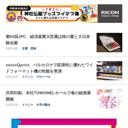
第65回JPC、経済産業大臣賞は味の素と大日本
除虫菊
03月13日
主要
団体
swissQprint、バルセロナで拡張性に優れたワイ
ドフォーマット機の性能を実演
03月12日
イベント
グローバル
共同印刷、本社TOMOWELホールで春の絵画展
開催
03月12日
イベント
大手の動き