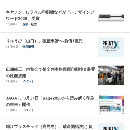
キヤノン、IJラベル印刷機などが「iFデザインア
ワード2026」受賞
03月09日
企業・経営
りゅうび（山口）、破産申請へ-負債1億円
03月09日
信用情報
広瀬鉄工、内覧会で菊全判本格両面印刷検査装置
の性能披露
03月09日
イベント
JAGAT、3月17日「page2026から読み解く印刷
の未来」開催
03月06日
イベント
錦江プラスチック（鹿児島）、破産開始決定-負