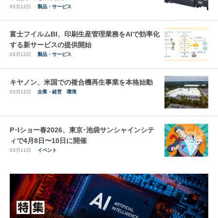
03月12日
製品・サービス
富士フイルムBI、印刷生産管理業務をAIで効率化
する新サービスの提供開始
03月12日
製品・サービス
キヤノン、米国での複合機再生事業を本格始動
03月12日
企業・経営
環境
P･Iショー春2026、東京･池袋サンシャインシテ
ィで4月8日〜10日に開催
03月11日
イベント