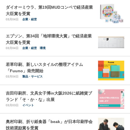
ダイオーミウラ、第19回MUDコンペで経済産業
大臣賞を受賞
03月04日
企業・経営
エプソン、第34回「地球環境大賞」で経済産業
大臣賞を受賞
03月04日
企業・経営
環境
若草印刷、新しいスタイルの整理アイテム
「Fuuno」発売開始
03月04日
製品・サービス
吉田印刷所、文具女子博in大阪2026に紙雑貨ブ
ランド「そ・か・な」出展
03月03日
イベント
奥村印刷、折り紙食器「beak」が日本印刷学会
技術奨励賞を受賞