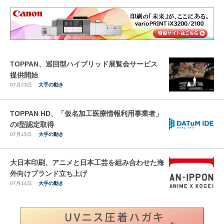
TOPPAN、巡回型ハイブリッド展覧会サービス
提供開始
07月23日
大手の動き
TOPPAN HD、「仮名加工医療情報利用事業者」
のI型認定取得
07月15日
大手の動き
大日本印刷、アニメと日本工芸を組み合わせた海
外向けブランド立ち上げ
07月14日
大手の動き