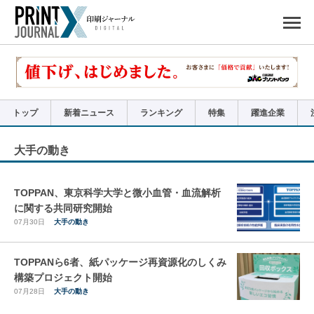
ペ
ー
ジ
の
先
頭
で
す
コ
ン
テ
ン
ツ
エ
リ
ア
トップ
新着ニュース
ランキング
特集
躍進企業
へ
ナ
ビ
ゲ
ー
大手の動き
シ
ョ
ン
へ
TOPPAN、東京科学大学と微小血管・血流解析
に関する共同研究開始
07月30日
大手の動き
TOPPANら6者、紙パッケージ再資源化のしくみ
構築プロジェクト開始
07月28日
大手の動き