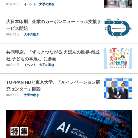
07月08日
イベント
大手の動き
大日本印刷、企業のカーボンニュートラル支援サ
ービス開始
06月22日
大手の動き
共同印刷、「ずっとつながる えほんの世界-偕成
社 子どもの本展-」に参画
06月19日
イベント
大手の動き
TOPPAN HDと東京大学、「AIイノベーション研
究センター」開設
06月16日
大手の動き