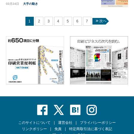
03月24日
大手の動き
次へ
1
2
3
4
5
6
7
このサイトについて
運営会社
プライバシーポリシー
リンクポリシー
免責
特定商取引法に基づく表記