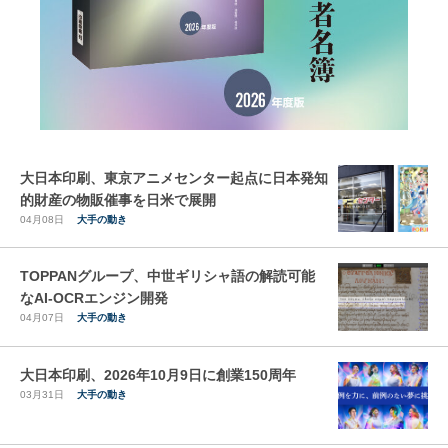
大日本印刷、東京アニメセンター起点に日本発知
的財産の物販催事を日米で展開
04月08日
大手の動き
TOPPANグループ、中世ギリシャ語の解読可能
なAI-OCRエンジン開発
04月07日
大手の動き
大日本印刷、2026年10月9日に創業150周年
03月31日
大手の動き